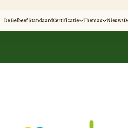
De Belbeef Standaard
Certificatie
Thema’s
Nieuws
D