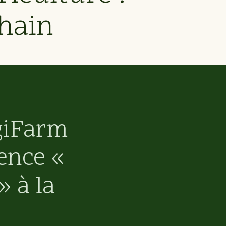
chain
igiFarm
ence «
» à la