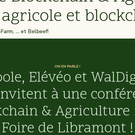
é agricole et block
Farm, ... et Belbeef!
ON EN PARLE !
pole, Elévéo et WalD
invitent à une confér
chain & Agriculture 
Foire de Libramont !