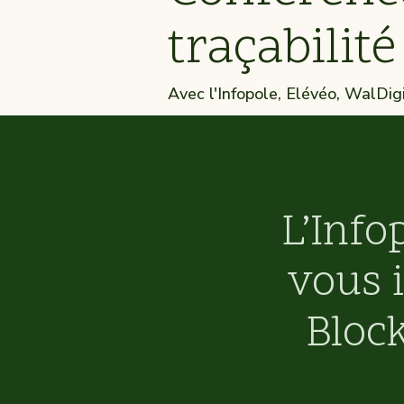
traçabilit
Avec l'
Infopole, Elévéo, WalDigi
L’Info
vous 
Block