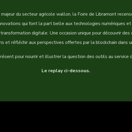
majeur du secteur agricole wallon, la Foire de Libramont recen
novations qui font la part belle aux technologies numériques e
 transformation digitale. Une occasion unique pour découvrir des
s et réfléchir aux perspectives offertes par la blockchain dans u
ésent pour nourrir et illustrer la question des outils au service d
Le replay ci-dessous.
vid:
https://www.youtube.com/embed/FLKh_BigfT4/